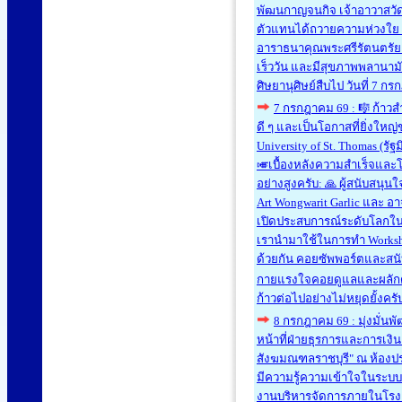
พัฒนกาญจนกิจ เจ้าอาวาสวัด
ตัวแทนได้ถวายความห่วงใย 
อาราธนาคุณพระศรีรัตนตรัยแ
เร็ววัน และมีสุขภาพพลานามัย
ศิษยานุศิษย์สืบไป วันที่ 7 
7 กรกฎาคม 69 : 🎼 ก้าวสำ
ดี ๆ และเป็นโอกาสที่ยิ่งใหญ่
University of St. Thomas (
🎺เบื้องหลังความสำเร็จและโ
อย่างสูงครับ: 🙏 ผู้สนับสน
Art Wongwarit Garlic และ อ
เปิดประสบการณ์ระดับโลกในคร
เรานำมาใช้ในการทำ Workshop 
ด้วยกัน คอยซัพพอร์ตและสนับ
กายแรงใจคอยดูแลและผลักดันเ
ก้าวต่อไปอย่างไม่หยุดยั้งคร
8 กรกฎาคม 69 : มุ่งมั่น
หน้าที่ฝ่ายธุรการและการเงิน
สังฆมณฑลราชบุรี" ณ ห้องประ
มีความรู้ความเข้าใจในระบบ
งานบริหารจัดการภายในโรงเร