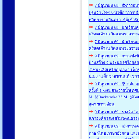
7 มิถุนายน 69 : 📚การอ
ปฐมวัย 🤹🏻 ✨หัวข้อ “การบริ
ทวิทยารามอินทรา 📌ผู้เข้าร
7 มิถุนายน 69 : นักเร
คริสตเจ้า ณ วัดแม่พระถวายอ
7 มิถุนายน 69 : นักเร
คริสตเจ้า ณ วัดแม่พระถวายอ
9 มิถุนายน 69 : การแข
บ้านสร้าง จ.พระนครศรีอยุธยา
🥇ชนะเลิศเหรียญทอง 1.เด็กชา
ป.3/3 4.เด็กชายชานนท์ เชาวน
9 มิถุนายน 69 : 💐 ขฝด.ญ
ครั้งที่ 1 📣ณ สระว่ายน้ำเทศ
M. 🥇Backstroke 25 M. 🥇Butt
สุดา ขวาวอ่อน
9 มิถุนายน 69 : รางวัล “
สภาองค์กรส่งเสริมวัฒนธรรม 
9 มิถุนายน 69 : ✍️การพั
ภาษาไทย ภาษาอังกฤษ และสังค