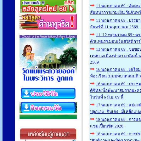
11 พฤษภาคม 69 : สัมมนา
สันทนาการยามเย็น วันจันทร
11 พฤษภาคม 69 : บรรยาก
จันทร์ที่ 11 พฤษภาคม 2569
11- 12 พฤษภาคม 69 : พระ
ตัวแทนรร.มอบเงินสวัสดิการใ
13 พฤษภาคม 69 : ขอ​ขอบค
เทศบาลเมืองท่าผา​ มาฉีดน้ำ
2569
16 พฤษภาคม 69 : เตรียม
ห้องเรียน (มุมบทบาทสมมุติ ม
16 พฤษภาคม 69 : ประชุม
ดิจิทัลเพื่อพัฒนาสมรรถนะคร
ในวันที่ 6 มิ.ย. 69 นี้
17 พฤษภาคม 69 : แปลงผ
ปลูกเอง.. กินเอง.. มีเหลือแบ่
18 พฤษภาคม 69 : การแข่
แชมเปี้ยนชิพ 2026
18 พฤษภาคม 69 : การประ
"สันติภาพและมิตรภาพ" (Peac