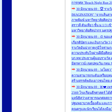
การกุศล "Beach Night Run 2
30 มิถุนายน 69 : 🏆 ราง
IMAGINATION" “จากเส้นสาย
ภาพพิมพ์ มหาวิทยาลัยศิลปากร
สราวลี ตันเทียว ชั้น ม.1/3 
มหาวิทยาลัยศิลปากร นครปฐม
30 มิถุนายน 69 : 🎨 ขอแส
เกียรติบัตร และเงินรางวัล 
รางวัลอันน่าภาคภูมิใจท่ามก
ความประทับใจผ่านฝีมือศิลป
บก.ทท. ​ประธานผู้มอบรางวัล 
มิตรทาวน์ เขตปทุมวัน กทม.
30 มิถุนายน 69 : วงโยธวา
ความสามารถระดับเหรียญทอง 
สร้างสรรค์พลังเยาวชนไทย ครั้
30 มิถุนายน 69 : 🚨❤️ เพร
2569 โรงเรียนธีรศาสตร์ ได้ต
มูลนิธิสว่างสาธารณกุศลสถาน 
ปฐมพยาบาลเบื้องต้น และการช่
คุณครูและนักเรียนได้ลงมือเวิ