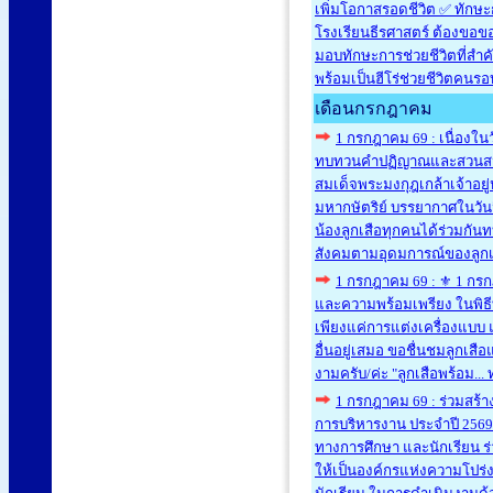
เพิ่มโอกาสรอดชีวิต ✅ ทักษะ
โรงเรียนธีรศาสตร์ ต้องขอขอ
มอบทักษะการช่วยชีวิตที่สำ
พร้อมเป็นฮีโร่ช่วยชีวิตคนร
เดือนกรกฎาคม
1 กรกฎาคม 69 : เนื่องใน
ทบทวนคำปฏิญาณและสวนสนามข
สมเด็จพระมงกุฎเกล้าเจ้าอยู
มหากษัตริย์ บรรยากาศในวันน
น้องลูกเสือทุกคนได้ร่วมกัน
สังคมตามอุดมการณ์ของลูก
1 กรกฎาคม 69 : ⚜️ 1 กร
และความพร้อมเพรียง ในพิธ
เพียงแค่การแต่งเครื่องแบบ 
อื่นอยู่เสมอ ขอชื่นชมลูกเส
งามครับ/ค่ะ "ลูกเสือพร้อม...
1 กรกฎาคม 69 : ร่วมสร้า
การบริหารงาน ประจำปี 2569 
ทางการศึกษา และนักเรียน ร
ให้เป็นองค์กรแห่งความโปร่ง