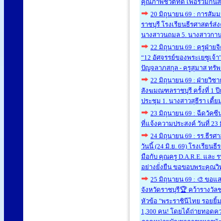
คุณภาพชีวิตที่ดี เพื่อร่วมกั
20 มิถุนายน 69 : การสัมม
ราชบุรี โรงเรียนธีรศาสตร์ส่
นางสาวนฤมล 5. นางสาวกาน
22 มิถุนายน 69 : ครูฝ่า
“12 อัศจรรย์ของพระเยซูเจ้า” 
ปัญจลาภสกุล - ครูสุมาส ทรัพย
22 มิถุนายน 69 : ฝ่ายว
สังฆมณฑลราชบุรี ครั้งที่ 1 ป
ประชุม 1. นางสาวสุธีรา เตี้
23 มิถุนายน 69 : ฉีดวัค
ที่แจ้งความประสงค์ วันที่ 23
24 มิถุนายน 69 : รร.ธีร
วันนี้ (24 มิ.ย. 69) โรงเรีย
มือกับ คุณครู D.A.R.E. และ
อย่างยั่งยืน ขอขอบพระคุณวิ
25 มิถุนายน 69 : 🎨 ขอแส
จังหวัดราชบุรี ​🏆 คว้าราง
หัวข้อ "พระราชินีไทย รอยยิ้
1,300 คน! โดยได้ถ่ายทอดคว