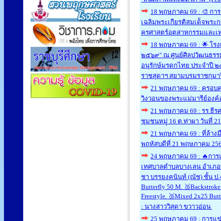
18 พฤษภาคม 69 : 🎨 กา
เฉลิมพระเกียรติสมเด็จพระ
ครุศาสตร์อุตสาหกรรมและเ
18 พฤษภาคม 69 : 🌟 โร
๒๕๖๙" ณ ศูนย์ศิลปวัฒนธรรม
อนุรักษ์มรดกไทย ประจำปี 
ราชสุดาฯ สยามบรมราชกุมา
21 พฤษภาคม 69 : ครอบคร
วิงวอนของพระแม่มารีย์องค์อ
21 พฤษภาคม 69 : รร.ธีรศ
ชุมชนหมู่ 16 ต.ท่าผา วันที
21 พฤษภาคม 69 : ที่ล้างมื
พฤหัสบดีที่ 21 พฤษภาคม 25
24 พฤษภาคม 69 : 🔥การแข่
เทศบาลตำบลบางเลน อำเภอบางเ
ชา บรรยงคนันท์ (ณัช) ชั้น ป.
Butterfly 50 M. 🥉Backstroke
Freestyle. 🥉Mixed 2x25 Butte
: นางสาววิสุดา ขวาวอ่อน
25 พฤษภาคม 69 : การแข่