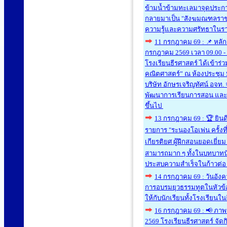
ข้ามน้ำข้ามทะเลมาจุดประก
กลายมาเป็น "สังฆมณฑลราชบุร
ความรู้และความศรัทธาในรา
11 กรกฎาคม 69 : 📌 หลัก
กรกฎาคม 2569 เวลา 09.00 - 1
โรงเรียนธีรศาสตร์ ได้เข้าร
คณิตศาสตร์” ณ ห้องประชุม S
บริษัท อักษรเจริญทัศน์ อจท
พัฒนาการเรียนการสอน และมุ
ขึ้นไป
13 กรกฎาคม 69 : 🏆 ยิน
รายการ "ระนองโอเพ่น ครั้งที่
เกียรติยศ ผู้ฝึกสอนยอดเยี่ย
สามารถมาก ๆ ทั้งในบทบาทนั
ประสบความสำเร็จในก้าวต่อ 
14 กรกฎาคม 69 : วันอังค
การอบรมยุวธรรมทูตในหัวข้อ "
ให้กับนักเรียนทั้งโรงเรียนใ
16 กรกฎาคม 69 : 📢 ภา
2569 โรงเรียนธีรศาสตร์ จั