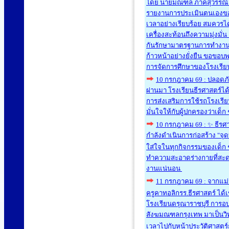
โดย นายมณฑล ภาคสุวรรณ์ เ
รายงานการประเมินตนเองขอ
เวลาอย่างเรียบร้อย สมควรได้
เครื่องสะท้อนถึงความมุ่งมั
กันรักษามาตรฐานการทำงานแล
ก้าวหน้าอย่างยั่งยืน ขอขอบ
การจัดการศึกษาของโรงเรียนธี
10 กรกฎาคม 69 : ปลอดภัยอ
ผ่านมา โรงเรียนธีรศาสตร์ได
การส่งเสริมการใช้รถโรงเรีย
มั่นใจให้กับผู้ปกครองว่าเด็
10 กรกฎาคม 69 : ✨ ธีรศา
กำลังดำเนินการก่อสร้าง "จุ
ใส่ใจในทุกกิจกรรมของเด็ก ๆ 
ทำความสะอาดร่างกายที่สะดวก 
งานแน่นอน
11 กรกฎาคม 69 : จากแม่น
ครูคาทอลิกรร.ธีรศาสตร์ ได
โรงเรียนดรุณาราชบุรี การอบ
สังฆมณฑลกรุงเทพ มาเป็นวิทย
เวลาไปกับหน้าประวัติศาสตร์