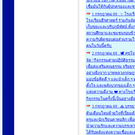
นักเรียน ในการดำเนินงานด้
เชื่อมั่นให้กับผู้ปกครองและช
1 กรกฎาคม 69 : ✨ โรงเรี
โรงเรียนธีรศาสตร์ ร่วมกันจ
เก็บขยะและปรับภูมิทัศน์ ทั
สถานศึกษาและชุมชนรอบข้างส
ความรับผิดชอบต่อส่วนรวมให
คนในวันนี้ครับ
2 กรกฎาคม 69 : 🕊️ สุขใ
จัด “กิจกรรมค่ายปฏิบัติธรรม
เพื่อส่งเสริมคุณธรรม จริยธ
อย่างยิ่งจาก บาทหลวงกฤษฎา 
มอบข้อคิดดี ๆ และนำเด็ก ๆ
ตั้งใจ และพลังบวกของเด็ก ๆ 
แห่งความดีงาม ❤️ ทางโรงเ
กิจกรรมในครั้งนี้เป็นอย่างดี
3 กรกฎาคม 69 : 🙏 บรรยากา
ต้นเดือนใหม่ด้วยใจที่เปี่ย
ครูและนักเรียนคาทอลิก เพื่
นำความรักและความบรรเทาใจขอ
ได้รับพลังแห่งความเชื่อแล