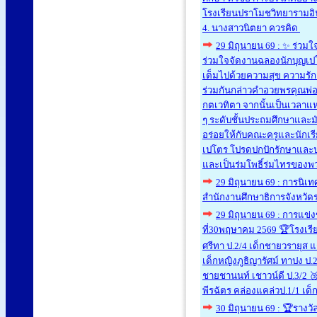
โรงเรียนปราโมชวิทยารามอินท
4. นางสาวนิตยา ควรคิด
29 มิถุนายน 69 : ✨ ร่วม
ร่วมใจจัดงานฉลองนักบุญเปโ
เต็มไปด้วยความสุข ความรั
ร่วมกันกล่าวคำอวยพรคุณพ่อ
กตเวทิตา จากนั้นเป็นเวลาแห
ๆ ระดับชั้นประถมศึกษาและม
อร่อยให้กับคณะครูและนักเรี
เปโตร โปรดปกปักรักษาและป
และเป็นร่มโพธิ์ร่มไทรของ
29 มิถุนายน 69 : การน
สำนักงานศึกษาธิการจังหวัดราช
29 มิถุนายน 69 : การแข่
ที่30พฤษาคม 2569 🏆โรงเรีย
ศรีทา ป.2/4 เด็กชายวรายุส แ
เด็กหญิงภูธิญารัศม์ ทาปง ป.
ชายชานนท์ เชาวน์ดี ป.3/2 
พีรฉัตร คล่องแคล่วป.1/1 เด็
30 มิถุนายน 69 : 🏆รางวัล