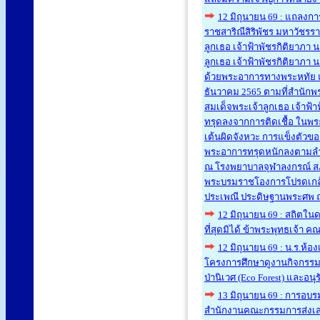
12 มิถุนายน 69 : แถลงกา
ราชสาริณีสิริพัชร มหาวัชรร
ลูกเธอ เจ้าฟ้าพัชรกิติยาภา
ลูกเธอ เจ้าฟ้าพัชรกิติยาภ
ด้วยพระอาการทางพระหทัย แล
ธันวาคม 2565 ตามที่สำนักพร
สมเด็จพระเจ้าลูกเธอ เจ้าฟ
ทรุดลงจากการติดเชื้อ ในพร
เต้นผิดจังหวะ การแข็งตัว
พระอาการทรุดหนักลงตามลำดับ
ณ โรงพยาบาลจุฬาลงกรณ์ สภา
พระบรมราชโองการโปรดเกล้
ประเพณี ประดิษฐานพระศพ ณ
12 มิถุนายน 69 : สถิตใ
ที่สุดมิได้ ข้าพระพุทธเจ้า 
12 มิถุนายน 69 : น.ร.ห้อ
โครงการศึกษาดูงานกิจกรรมปก
ป่านิเวศ (Eco Forest) และอนุ
13 มิถุนายน 69 : การอบร
สำนักงานคณะกรรมการส่งเสริมก