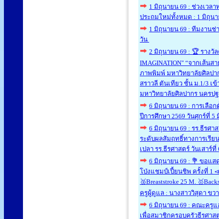
1 มิถุนายน 69 : ช่วงเวลาท
ประถมใหม่ทั้งหมด : 1 มิถุน
1 มิถุนายน 69 : ทีมงานช
วัน
2 มิถุนายน 69 : 🏆 รางว
IMAGINATION" “จากเส้นสาย
ภาพพิมพ์ มหาวิทยาลัยศิลปากร
สราวลี ตันเทียว ชั้น ม.1/3 
มหาวิทยาลัยศิลปากร นครปฐม
6 มิถุนายน 69 : การเลือ
ปีการศึกษา 2569 วันศุกร์ที่ 
6 มิถุนายน 69 : รร.ธีรศา
ระดับผลสัมฤทธิ์ทางการเรียนร
เปลา รร.ธีรศาสตร์ วันเสาร์ที
6 มิถุนายน 69 : 💐 ขอแสด
โป่งแชมป์เปี้ยนชิพ ครั้งที่ 
🥈Breaststroke 25 M. 🥇Backs
ครูผู้ดูแล : นางสาววิสุดา ข
6 มิถุนายน 69 : คณะครู
เพื่อสมาชิกครอบครัวธีรศาสตร