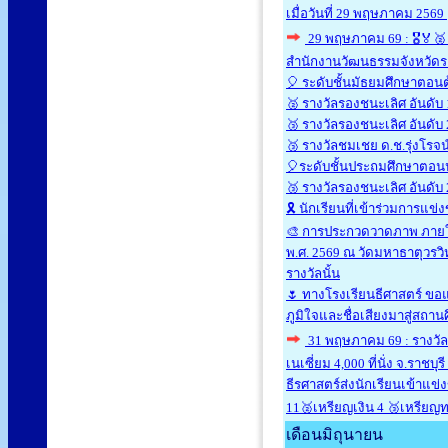
เมื่อวันที่ 29 พฤษภาคม 2569
29 พฤษภาคม 69 : 🎖🏅🥈
สำนักงานวัฒนธรรมจังหวัดรา
🎈 ระดับชั้นมัธยมศึกษาตอนต้
🥈 รางวัลรองชนะเลิศ อันดับ 1
🥉 รางวัลรองชนะเลิศ อันดับ
🥉 รางวัลชมเชย ด.ช.รุ่งโรจน์ 
🎈ระดับชั้นประถมศึกษาตอนปล
🥉 รางวัลรองชนะเลิศ อันดับ 
🎗 นักเรียนที่เข้าร่วมการแข่
🎨 การประกวดวาดภาพ ภายใต้
พ.ศ. 2569 ณ วัดมหาธาตุวรวิ
รางวัลนั้น
🌷 ทางโรงเรียนธีศาสตร์ ขอ
ภูมิใจและชื่อเสียงมาสู่สถานศ
31 พฤษภาคม 69 : รางวัล 1
เนเซี่ยม 4,000 ที่นั่ง จ.ราช
ธีรศาสตร์ส่งนักเรียนเข้าแข
11🥈เหรียญเงิน 4 🥉เหรีย
เดือนมิถุนายน