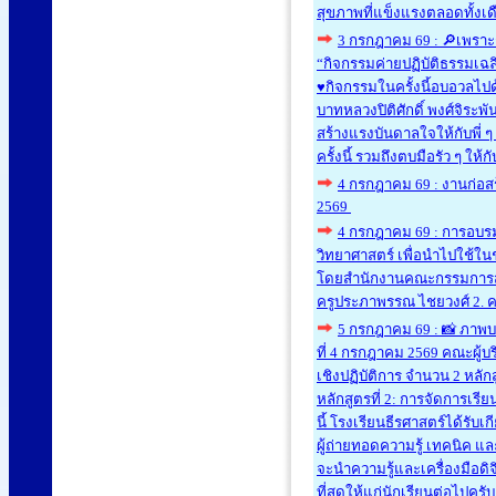
สุขภาพที่แข็งแรงตลอดทั้งเดื
3 กรกฎาคม 69 : 🔎เพราะการ
“กิจกรรมค่ายปฏิบัติธรรมเฉลิ
♥️กิจกรรมในครั้งนี้อบอวลไป
บาทหลวงปิติศักดิ์ พงศ์จิร
สร้างแรงบันดาลใจให้กับพี่ 
ครั้งนี้ รวมถึงตบมือรัว ๆ ให
4 กรกฎาคม 69 : งานก่อสร้
2569
4 กรกฎาคม 69 : การอบรม
วิทยาศาสตร์ เพื่อนำไปใช้ในช
โดยสำนักงานคณะกรรมการส่งเ
ครูประภาพรรณ ไชยวงศ์ 2. ครู
5 กรกฎาคม 69 : 📸 ภาพบรร
ที่ 4 กรกฎาคม 2569 คณะผู้บ
เชิงปฏิบัติการ จำนวน 2 หลัก
หลักสูตรที่ 2: การจัดการเรี
นี้ โรงเรียนธีรศาสตร์ได้รับ
ผู้ถ่ายทอดความรู้ เทคนิค 
จะนำความรู้และเครื่องมือดิจ
ที่สุดให้แก่นักเรียนต่อไปครั