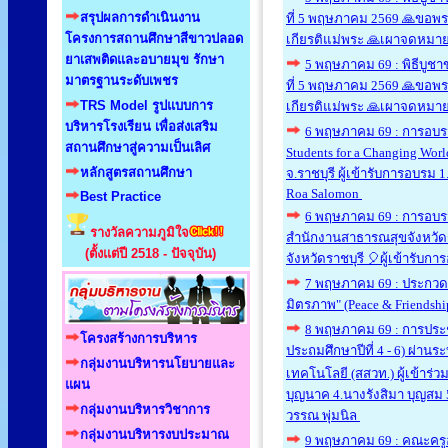
สรุปผลการดำเนินงาน
ที่ 5 พฤษภาคม 2569 🙏ขอพรพ
โครงการสถานศึกษาสีขาวปลอด
เกียรติแม่พระ 🙏เผาจดหม
ยาเสพติดและอบายมุข รักษา
5 พฤษภาคม 69 : พิธีบูชา
มาตรฐานระดับเพชร
ที่ 5 พฤษภาคม 2569 🙏ขอพรพ
TRS Model รูปแบบการ
เกียรติแม่พระ 🙏เผาจดหม
บริหารโรงเรียน เพื่อส่งเสริม
6 พฤษภาคม 69 : การอบรมเ
สถานศึกษาสู่ความเป็นเลิศ
Students for a Changing Wor
หลักสูตรสถานศึกษา
จ.ราชบุรี ผู้เข้ารับการอบรม
Roa Salomon
Best Practice
6 พฤษภาคม 69 : การอบรม
รางวัลความภูมิใจ
สำนักงานสาธารณสุขจังหวัดร
(ตั้งแต่ปี 2518 - ปัจจุบัน)
จังหวัดราชบุรี 🎈ผู้เข้ารับ
7 พฤษภาคม 69 : ประกวดภ
มิตรภาพ" (Peace & Friend
8 พฤษภาคม 69 : การประช
โครงสร้างการบริหาร
ประถมศึกษาปีที่ 4 - 6) ผ่าน
กลุ่มงานบริหารนโยบายและ
เทคโนโลยี (สสวท.) ผู้เข้าร
แผน
บุญนาค 4.นางรังสิมา บุญสม 
กลุ่มงานบริหารวิชาการ
วรรณ พุ่มนิล
กลุ่มงานบริหารงบประมาณ
9 พฤษภาคม 69 : คณะครูอนุ