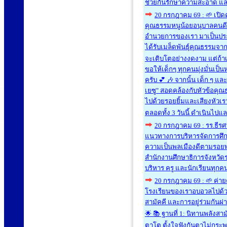
ช่วยกันรักษาความสะอาด และ
20 กรกฎาคม 69 : 🌱 เปิด
คุณธรรมหนูน้อยอนุบาลคนดี ประ
อำนวยการของเรา มาเป็นประธา
ได้รับเมล็ดพันธุ์คุณธรรมจากล
จะเติบโตอย่างงดงาม แต่ถ้าเมื
ขอให้เด็กๆ ทุกคนมุ่งมั่นเ
ครับ 💕 🎶 จากนั้น เด็ก ๆ 
เยซู" สอดคล้องกับหัวข้อคุณ
ไปด้วยรอยยิ้มและเสียงหัว
ตลอดทั้ง 3 วันนี้ ดำเนินไ
20 กรกฎาคม 69 : รร.ธีรศาสต
แนวทางการบริหารจัดการศึก
ความเป็นพลเมืองดีตามรอยพร
สำนักงานศึกษาธิการจังหวัดร
บริหาร ครู และนักเรียนทุกค
20 กรกฎาคม 69 : 🌱 ค่ายค
โรงเรียนของเราอบอวลไปด้ว
สามัคคี และการอยู่ร่วมกันผ
🌟 📚 ฐานที่ 1: นิทานพลังสา
ตาโต ตั้งใจฟังกันตาไม่กระพริ