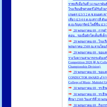
ราชบุรีเมื่อวันที่ 14 กุมภาพ
โรงเรียนธีรศาสตร์ได้รับถ้วย
เกษตร ป.3/3 2 ด.ช.ธนยศ เชาว
เทียว ป.3/4 6 ด.ญ.สราวลี ตั
ด.ญ.กัญญารัตน์ โพธิ์ชื่น ป.3/
28 พฤษภาคม 69 : การดำเน
ตอน... รอเมื่อผักโตเต็มที่เ
29 พฤษภาคม 69 : โรงเรีย
พฤษภาคม 2569 ณ ลานโดมกิ
29 พฤษภาคม 69 : ขอแสดงค
รางวังความสามารถระดับเหรี
Competition 2026 🥁 At Coll
Championship Division)
29 พฤษภาคม 69 : ขอแส
CONDUCTOR AWARD 🎷การแข่ง
College of Music, Mahidol U
30 พฤษภาคม 69 : รร.ธีรศ
30 พฤษภาคม 69 : รร.ธีรศ
ศึกษา 2569 วันเสาร์ที่ 30 
30 พฤษภาคม 69 : กิจกรร