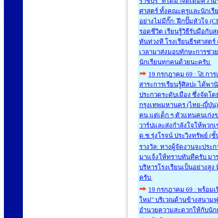
ราชบุรี" ที่ได้มาจัดเต็มควา
ศาสตร์ ทั้งคณะครูและนักเรีย
อย่างไม่มีกั๊ก: ฝึกปั๊มหัวใจ
รอดชีวิต เรียนรู้วิธีรับมือ
ทันท่วงที โรงเรียนธีรศาสตร์
เวลามาส่งมอบทักษะการช่วยชี
นักเรียนทุกคนด้วยนะครับ
19 กรกฎาคม 69 : 🚀 การ
สาระการเรียนรู้ศิลปะ ได้พ
ประกวดระดับเมือง ซึ่งจัดโ
กรุงเทพมหานคร (ไทย-ญี่ปุ่น) 
คน แต่เด็ก ๆ ตัวแทนคนเก่งขอ
วาร์ปและส่งกำลังใจให้พวกเขา
ด.ช.รุ่งโรจน์ ประวิงทรัพย์ (
รางวัล: ทางผู้จัดงานจะประก
มาแจ้งให้ทราบทันทีครับ มา
บริหารโรงเรียนเป็นอย่างสูง 
ครับ
19 กรกฎาคม 69 : พร้อมเปิ
ใหม่" บริเวณด้านข้างสนามฟุต
อำนวยความสะดวกให้กับนัก