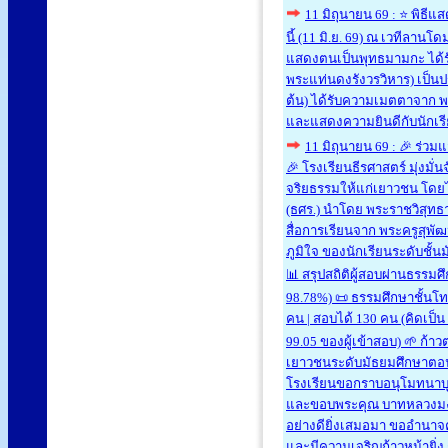
11 มิถุนายน 69 : ⭐ พิธ
นี้ (11 มิ.ย. 69) ณ เวทีลานโ
แสดงตนเป็นพุทธมามกะ ได้ร
พระแท่นดงรังวรวิหาร) เป็นป
ต้น) ได้รับความเมตตาจาก พ
และแสดงความยินดีกับนักเรีย
11 มิถุนายน 69 : 🎉 ร่วม
🎉 โรงเรียนธีรศาสตร์ มุ่งมั
จริยธรรมให้แก่เยาวชน โดย
(ธศร.) นำโดย พระราชวิสุทธ
สื่อการเรียนจาก พระครูสุพ
ภูมิใจ ของนักเรียนระดับชั้
📊 สรุปสถิติผู้สอบผ่านธรรมศ
98.78%) 📜 ธรรมศึกษาชั้นโท:
คน | สอบได้ 130 คน (คิดเป็น
99.05 ของผู้เข้าสอบ) 🌱 ก้
เยาวชนระดับมัธยมศึกษาตอนต
โรงเรียนขอกราบอนุโมทนา
และขอบพระคุณ บาทหลวงมงคล
อย่างดียิ่งเสมอมา ขออำนา
และมีความเจริญก้าวหน้ายิ่ง 