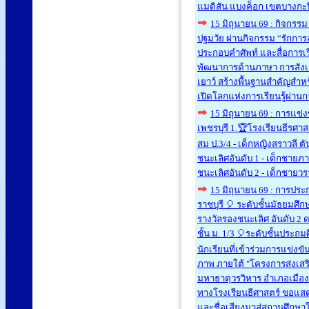
แมดิสัน แบงค็อก เขตบางกะปิ
15 มิถุนายน 69 : กิจกรรม
ปฐมวัย ผ่านกิจกรรม “รักการอ
ประกอบคำศัพท์ และสื่อการเร
พัฒนาการด้านภาษา การสังเกต
เยาว์ สร้างพื้นฐานสำคัญสำหร
เปิดโลกแห่งการเรียนรู้ผ่านกา
15 มิถุนายน 69 : การแข่
เพชรบุรี 1.🏆โรงเรียนธีรศา
สม ป.3/4 - เด็กหญิงสราวลี ตั
ชนะเลิศอันดับ 1 - เด็กชายภาน
ชนะเลิศอันดับ 2 - เด็กชายวร
15 มิถุนายน 69 : การปร
ราชบุรี 🎈 ระดับชั้นมัธยมศึก
รางวัลรองชนะเลิศ อันดับ 2 ด
ชั้น ม. 1/3 🎈ระดับชั้นประถ
นักเรียนที่เข้าร่วมการแข่งข
ภาพ ภายใต้ "โครงการส่งเสริ
มหาธาตุวรวิหาร อำเภอเมืองร
ทางโรงเรียนธีศาสตร์ ขอแสด
และชื่อเสียงมาสู่สถานศึกษาใน