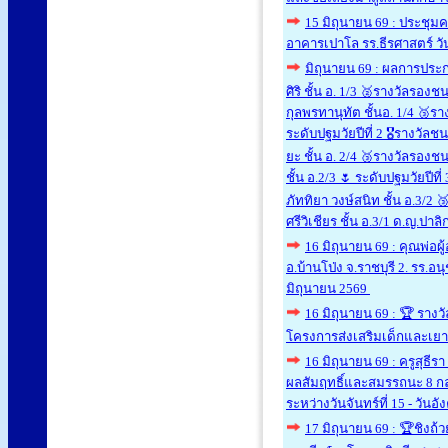
15 มิถุนายน 69 : ประชุม
อาคารเปาโล รร.ธีรศาสตร์ วัน
มิถุนายน 69 : ผลการประก
ศิริ ชั้น อ. 1/3 🥈รางวัลรองช
กุลพรทานุทัต ชั้นอ. 1/4 🥉รา
ระดับปฐมวัยปีที่ 2 🎖รางวัลช
ยะ ชั้น อ. 2/4 🥉รางวัลรองชน
ชั้น อ.2/3 🌷 ระดับปฐมวัยปีท
ภัททิยา วงษ์สนิท ชั้น อ.3/2 
ศรีวิเชียร ชั้น อ.3/1 ด.ญ.ปาล
16 มิถุนายน 69 : คุณพ่อ
อ.บ้านโป่ง จ.ราชบุรี 2. รร.อน
มิถุนายน 2569
16 มิถุนายน 69 : 🏆 ราง
โครงการส่งเสริมเด็กและเย
16 มิถุนายน 69 : ครูสุธ
ผลสัมฤทธิ์และสมรรถนะ 8 กลุ่
ระหว่างวันจันทร์ที่ 15 - วันอ
17 มิถุนายน 69 : 🏆ชิ