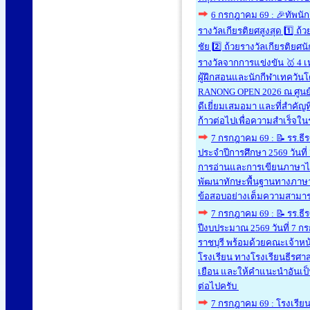
6 กรกฎาคม 69 : 🎉ทัพนั
รางวัลเกียรติยศสูงสุด 1️⃣ ถ้
ชัย 2️⃣ ถ้วยรางวัลเกียรติย
รางวัลจากการแข่งขัน 🥇 4 
ผู้ฝึกสอนและนักกีฬาเทควัน
RANONG OPEN 2026 ณ ศูนย์ก
ดีเยี่ยมเสมอมา และที่สำคัญที
ก้าวต่อไปเพื่อความสำเร็จใน
7 กรกฎาคม 69 : 📝 รร.ธ
ประจำปีการศึกษา 2569 วันท
การอ่านและการเขียนภาษาไทย ข
พัฒนาทักษะพื้นฐานทางภาษาไท
ข้อสอบอย่างเต็มความสามา
7 กรกฎาคม 69 : 📝 รร.ธ
ปีงบประมาณ 2569 วันที่ 7 ก
ราชบุรี พร้อมด้วยคณะเจ้าหน
โรงเรียน ทางโรงเรียนธีรศาส
เยือน และให้คำแนะนำอันเป
ต่อไปครับ
7 กรกฎาคม 69 : โรงเรีย