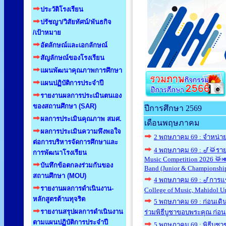
ประวัติโรงเรียน
ปรัชญา/วิสัยทัศน์/พันธกิจ
/เป้าหมาย
อัตลักษณ์และเอกลักษณ์
สัญลักษณ์ของโรงเรียน
แผนพัฒนาคุณภาพการศึกษา
แผนปฏิบัติการประจำปี
รายงานผลการประเมินตนเอง
ของสถานศึกษา (SAR)
ปีการศึกษา 2569
ผลการประเมินคุณภาพ สมศ.
เดือนพฤษภาคม
ผลการประเมินความพึงพอใจ
2 พฤษภาคม 69 : จำหน่ายห
ต่อการบริหารจัดการศึกษาและ
4 พฤษภาคม 69 : 🎷🥁ราย
การพัฒนาโรงเรียน
Music Competition 2026 🥁🎺
บันทึกข้อตกลงร่วมกันของ
Band (Junior & Championshi
สถานศึกษา (MOU)
4 พฤษภาคม 69 : 🎷การแข่
รายงานผลการดำเนินงาน-
College of Music, Mahidol U
หลักสูตรต้านทุจริต
5 พฤษภาคม 69 : ก่อนเดิ
รายงานสรุปผลการดำเนินงาน
ร่วมพิธีบูชาขอบพระคุณ ก่อ
ตามแผนปฏิบัติการประจำปี
5 พฤษภาคม 69 : พิธีบูชา