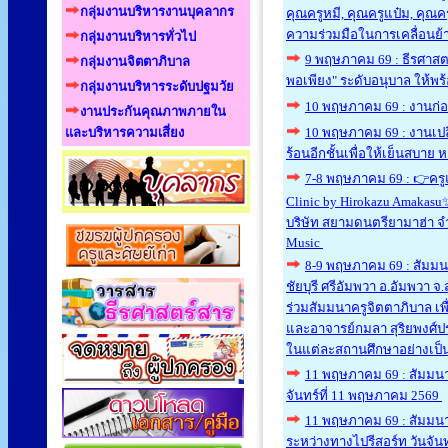
กลุ่มงานบริหารงานบุคลากร
คุณ​ครู​หมี, คุณ​ครูแป๋ม, คุณ
ความร่วมมือในการเคลื่อนย้าย
กลุ่มงานบริหารทั่วไป
9 พฤษภาคม 69 : ธีรศาสต
กลุ่มงานจิตตาภิบาล
พอเพียง" ระดับอนุบาล ให้พ
กลุ่มงานบริหารระดับปฐมวัย
10 พฤษภาคม 69 : งานก่อส
งานประกันคุณภาพภายใน
และบริหารความเสี่ยง
10 พฤษภาคม 69 : งานเปล
ร้อนอีกชั้นเพื่อให้เย็นสบาย
7-8 พฤษภาคม 69 : 👉ครู
Clinic by Hirokazu Amakasu
บริษัท สยามดนตรียามาฮ่า จ
Music
8-9 พฤษภาคม 69 : สัมมนา
ชัยบุรี ศรีอัมพวา อ.อัมพวา จ
ร่วมสัมมนาครูจิตตาภิบาล เพ
และอาจารย์กมลา สุริยพงศ์ป
ในแต่ละสถานศึกษาอย่างเป็นรู
11 พฤษภาคม 69 : สัมมนา
จันทร์ที่ 11 พฤษภาคม 2569
11 พฤษภาคม 69 : สัมมนา
ระหว่างทางไปรีสอร์ท วันจัน