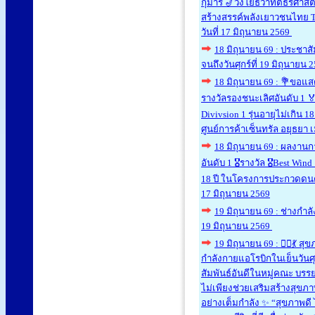
กุมารี 🎷วงโยธวาทิตธีรศาส
สร้างสรรค์พลังเยาวชนไทย Th
วันที่ 17 มิถุนายน 2569
18 มิถุนายน 69 : ประชาสัม
จนถึงวันศุกร์ที่ 19 มิถุนายน 
18 มิถุนายน 69 : 💐ขอแ
รางวัลรองชนะเลิศอันดับ 1 
Divivsion 1 รุ่นอายุไม่เกิน
ศูนย์การค้าเซ็นทรัล อยุธยา เม
18 มิถุนายน 69 : ผลงานก
อันดับ 1 🎖รางวัล 🎖Best Wi
18 ปี ในโครงการประกวดดนตรีส
17 มิถุนายน 2569
19 มิถุนายน 69 : ช่างกำล
19 มิถุนายน 2569
19 มิถุนายน 69 : 🏃‍♀️💃 
กำลังกายแอโรบิกในเย็นวันศ
สัมพันธ์อันดีในหมู่คณะ บร
ไม่เพียงช่วยเสริมสร้างสุขภา
อย่างเต็มกำลัง ✨ “สุขภาพดี 