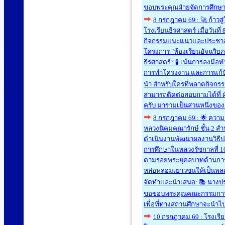
ขอบพระคุณฝ่ายจัดการศึกษา
8 กรกฎาคม 69 : 🚀 ก้าวส
โรงเรียนธีรศาสตร์ เมื่อวันท
กิจกรรมแนะแนวและประชาสัมพัน
โครงการ "ห้องเรียนอัจฉริยภา
ธีรศาสตร์? 🧪 เน้นการลงมือท
การทำโครงงาน และการแก้ปัญ
นำ สำหรับใครที่พลาดกิจกรร
สามารถติดต่อสอบถามได้ที่ ฝ
ครับ มาร่วมเป็นส่วนหนึ่งขอ
8 กรกฎาคม 69 : 🌟 ความสำเ
หลวงนิคมคณารักษ์ ชั้น 2 สำ
ดำเนินงานพัฒนาผลงานวิธีป
การศึกษาในหลวงรัชกาลที่ 10 
ตามรอยพระยุคลบาทด้านการศึ
หล่อหลอมเยาวชนให้เป็นพลเ
จัดทำและนำเสนอ: 📚 นางประ
ขอขอบพระคุณคณะกรรมการและผ
เพื่อที่ทางสถานศึกษาจะนำไป
10 กรกฎาคม 69 : โรงเรี