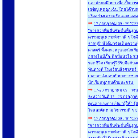
และมัธยมศึกษา เพื่อเป็นการ
เผชิญเหตุฉุกเฉิน โดยได้รั
จริงอย่างเคร่งครัดและปลอ
17 กรกฎาคม 69 : 🚨 "CP
"การช่วยฟื้นคืนชีพขั้นพื้นฐา
ความอนุเคราะห์จากพี่ ๆ ใจดี
ราชบุรี" ที่ได้มาจัดเต็มควา
ศาสตร์ ทั้งคณะครูและนักเรีย
อย่างไม่มีกั๊ก: ฝึกปั๊มหัวใจ
รอดชีวิต เรียนรู้วิธีรับมือ
ทันท่วงที โรงเรียนธีรศาสตร์
เวลามาส่งมอบทักษะการช่วยชี
นักเรียนทุกคนด้วยนะครับ
17-23 กรกฎาคม 69 : วจนพ
ระหว่างวันที่ 17 - 23 กรกฎาค
คุณค่าของการเป็น “ผู้ให้” รู
ใจและติดตามกิจกรรมดี ๆ ของเ
17 กรกฎาคม 69 : 🚨 "CP
"การช่วยฟื้นคืนชีพขั้นพื้นฐา
ความอนุเคราะห์จากพี่ ๆ ใจดี