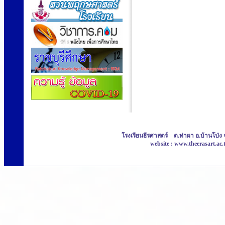
โรงเรียนธีรศาสตร์ ต.ท่าผา อ.บ้านโป่ง 
website : www.theerasart.ac.t