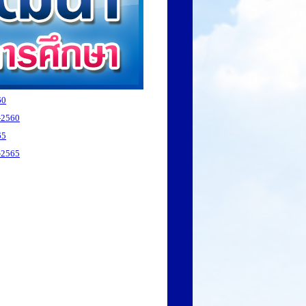
60
-2560
65
-2565