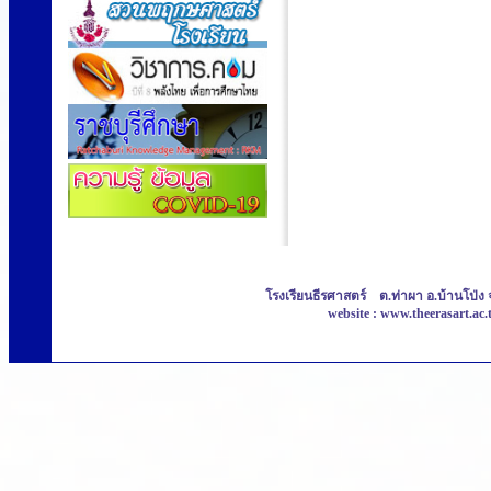
โรงเรียนธีรศาสตร์ ต.ท่าผา อ.บ้านโป่ง 
website : www.theerasart.ac.t