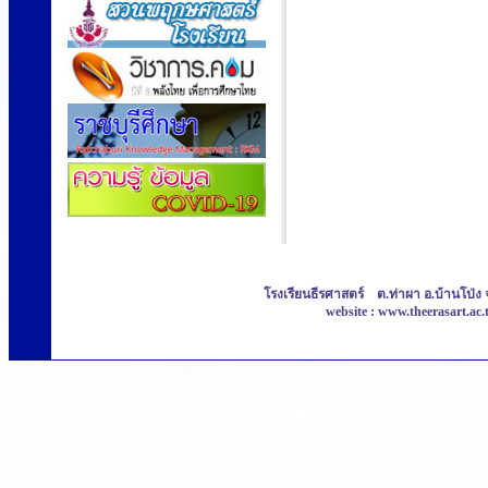
โรงเรียนธีรศาสตร์ ต.ท่าผา อ.บ้านโป่ง 
website : www.theerasart.ac.t