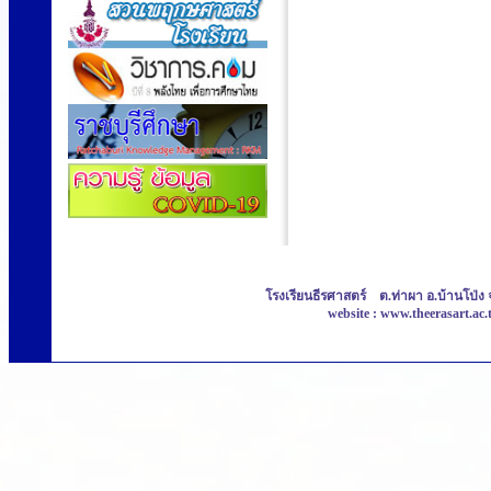
โรงเรียนธีรศาสตร์ ต.ท่าผา อ.บ้านโป่ง 
website : www.theerasart.ac.t