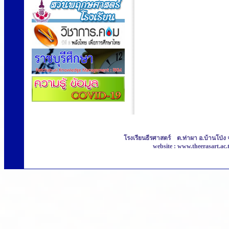
โรงเรียนธีรศาสตร์ ต.ท่าผา อ.บ้านโป่ง 
website : www.theerasart.ac.t